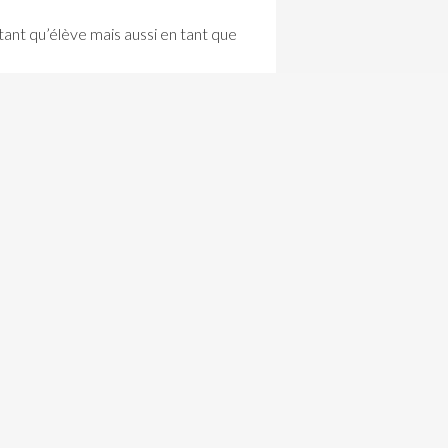
 tant qu’élève mais aussi en tant que
orale ;
ntègre la pratique d’une bonne
lexique varié ;
pprendre à dire un poème ;
ination autour du texte à écrire.