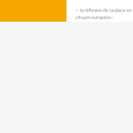
— la réflexion de sa place en
citoyen européen ;
— l’affirmation d’une opinion 
— un travail d’écriture qui i
grammaire, orthographe, d’un 
— un travail d’oralité pour a
— un travail créatif et d’imag