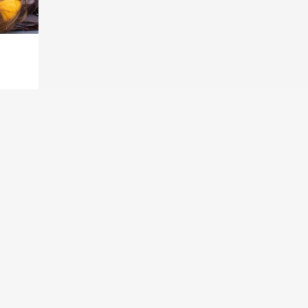
tiel
vous
e