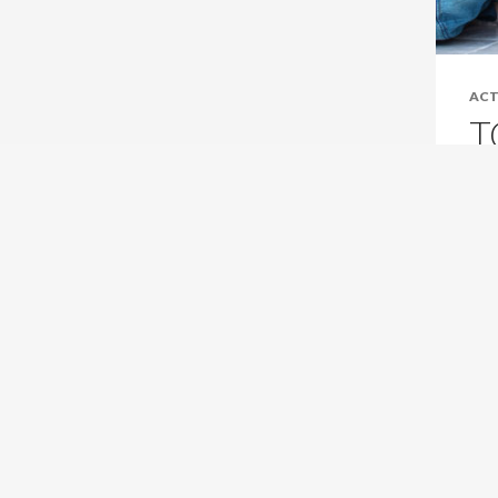
ACT
T
C’e
vot
Vou
de 
ens
mar
à @