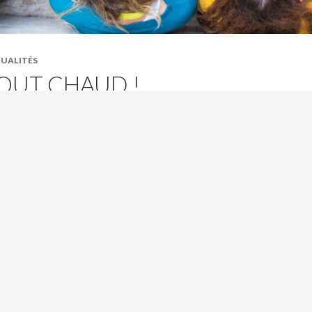
UALITÉS
OUT CHAUD !
st la fête de l’Europe ! Offrez le mémento
L’Europe c’est pas sorcier
à
re entourage.
s êtes parent ou grand-parent et souhaitez offrir en 8 pages l’essen
l’Union européenne à toute votre famille ? Vous êtes élève ou
eignant et souhaitez en faire bénéficier toute votre classe ? Entre
di 8 et dimanche 12 mai, likez @leuropecestpassorcier, abonnez-
UECestpasorcier ou envoyez-nous un mail et recevez le nombre d